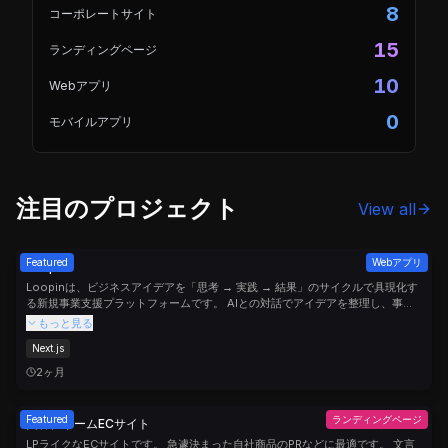
8
コーポレートサイト
15
ランディングページ
10
Webアプリ
0
モバイルアプリ
注目のプロジェクト
View all
Featured
Webアプリ
Loopin
Loopinは、ビジネスアイデアを「思考 → 実践 → 結果」のサイクルで具現化す
る新規事業支援プラットフォームです。 AIとの対話でアイデアを整理し、事業
計画書・PL表・評価レポートを自動生成。高額なコンサルを使わずに、低コス
もっと見る
トでプロレベルの資料を素早く作成でき、スタートアップや社内新規事業の立ち
Next.js
上げを強力にサポートします。
2ヶ月
Featured
ランディングページ
美容クリームECサイト
LPライクなECサイトです。 急遽決まった自社商品のPRなどに最適です。 文言